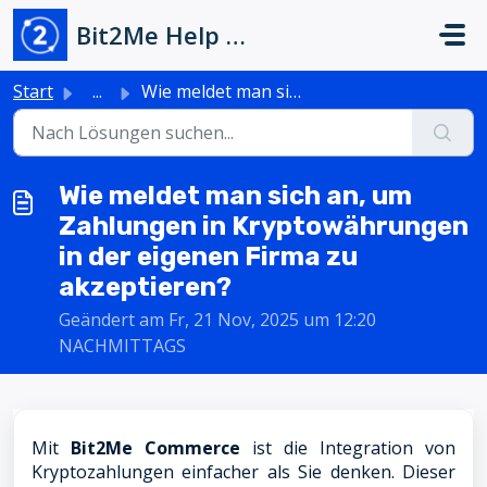
Zum hauptsächlichen Inhalt gehen
Bit2Me Help Center
Start
...
Wie meldet man sich an, um Zahlungen in Kryptowährungen i...
Wie meldet man sich an, um
Zahlungen in Kryptowährungen
in der eigenen Firma zu
akzeptieren?
Geändert am Fr, 21 Nov, 2025 um 12:20
NACHMITTAGS
Mit
Bit2Me Commerce
ist die Integration von
Kryptozahlungen einfacher als Sie denken. Dieser