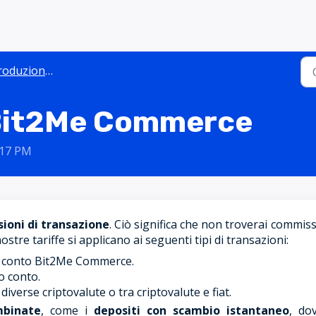
uzione a Commerce
u Bit2Me Commerce
2:17 PM
ioni di transazione
. Ciò significa che non troverai commiss
stre tariffe si applicano ai seguenti tipi di transazioni:
o conto Bit2Me Commerce.
o conto.
iverse criptovalute o tra criptovalute e fiat.
mbinate
, come i
depositi con scambio istantaneo
, dov