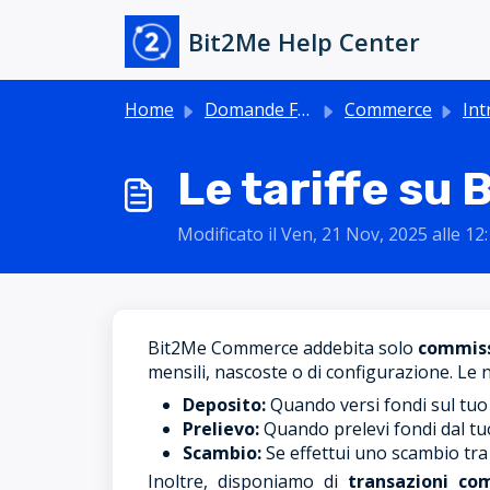
Salta al contenuto principale
Bit2Me Help Center
Home
Domande Frequenti (FAQ)
Commerce
Introd
Le tariffe s
Modificato il Ven, 21 Nov, 2025 alle 1
Bit2Me Commerce addebita solo
commiss
mensili, nascoste o di configurazione. Le no
Deposito:
Quando versi fondi sul tu
Prelievo:
Quando prelevi fondi dal tu
Scambio:
Se effettui uno scambio tra d
Inoltre, disponiamo di
transazioni co