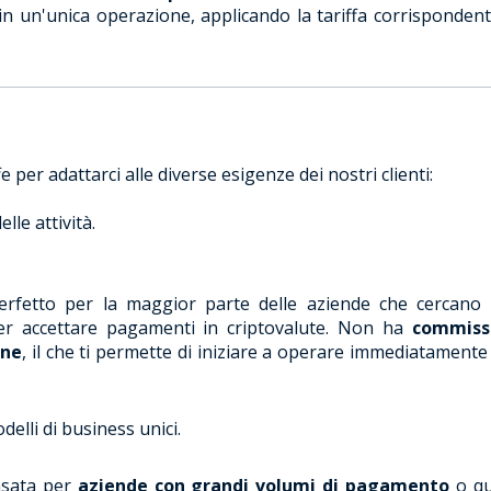
n un'unica operazione, applicando la tariffa corrispondent
 per adattarci alle diverse esigenze dei nostri clienti:
lle attività.
rfetto per la maggior parte delle aziende che cercano
er accettare pagamenti in criptovalute. Non ha
commiss
one
, il che ti permette di iniziare a operare immediatamente
delli di business unici.
nsata per
aziende con grandi volumi di pagamento
o qu