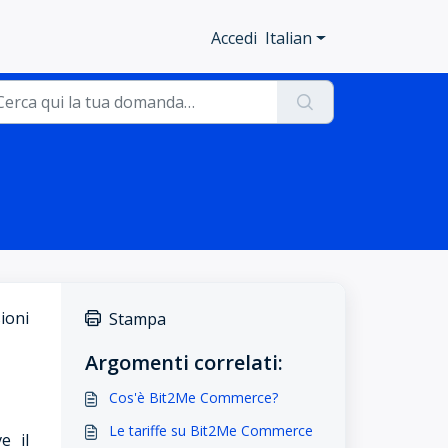
Accedi
Italian
ioni
Stampa
Argomenti correlati:
Cos'è Bit2Me Commerce?
Le tariffe su Bit2Me Commerce
e il