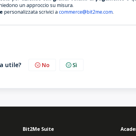
hiedono un approccio su misura.
le
personalizzata scrivici a
commerce@bit2me.com
.
a utile?
No
Sì
Bit2Me Suite
Acad