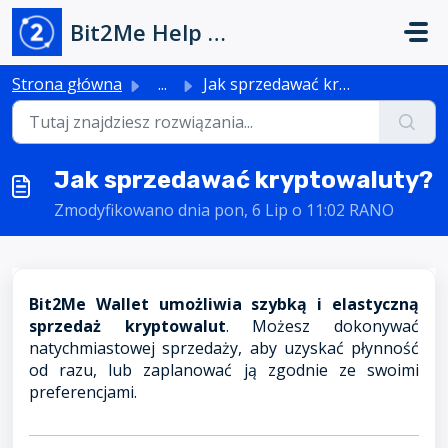
Przejdź do głównej treści
Bit2Me Help Center
Strona główna
...
Jak sprzedawać kryptowaluty?
Jak sprzedawać kryptowaluty?
Zmodyfikowano dnia pon, 6 Lip o 11:02 RANO
Bit2Me Wallet umożliwia szybką i elastyczną
sprzedaż kryptowalut
. Możesz dokonywać
natychmiastowej sprzedaży, aby uzyskać płynność
od razu, lub zaplanować ją zgodnie ze swoimi
preferencjami.