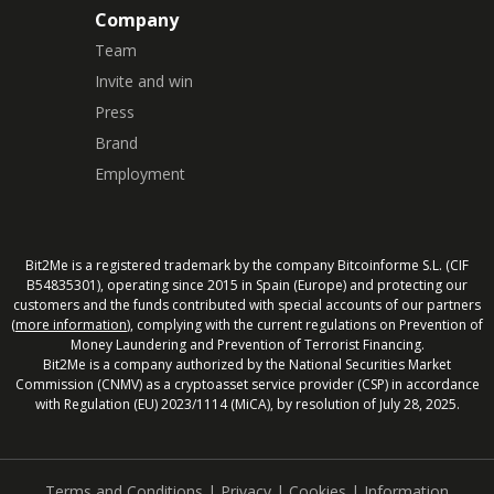
Company
Team
Invite and win
Press
Brand
Employment
Bit2Me is a registered trademark by the company Bitcoinforme S.L. (CIF
B54835301), operating since 2015 in Spain (Europe) and protecting our
customers and the funds contributed with special accounts of our partners
(
more information
), complying with the current regulations on Prevention of
Money Laundering and Prevention of Terrorist Financing.
Bit2Me is a company authorized by the National Securities Market
Commission (CNMV) as a cryptoasset service provider (CSP) in accordance
with Regulation (EU) 2023/1114 (MiCA), by resolution of July 28, 2025.
Terms and Conditions
|
Privacy
|
Cookies
|
Information