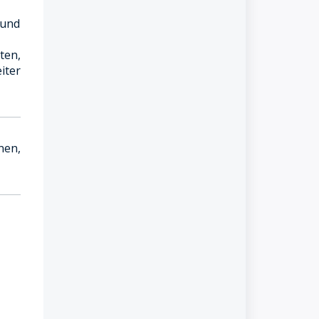
 und
ten,
iter
nen,