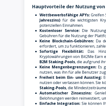
Hauptvorteile der Nutzung von
Wettbewerbsfähige APYs:
Greifen 
Jahreszins)
für die wichtigsten K
potenziellen Einnahmen.
Kostenloser Service:
Die Nutzung 
Gebühren für die Nutzung der Plattf
Keine Blockchain-Gebühren:
Da der
erfordert, um zu funktionieren, zahl
Sofortige Flexibilität:
Das Hinzu
Kryptowährungen von Bit2Me Earn e
B2M Staking-Pools
, die aufgrund i
Keine Mengenbegrenzungen:
Es g
nutzen, was ihn für alle Benutzer zu
Freiheit beim Ein- und Ausstieg:
Es
nutzen oder verlassen können. Sie k
Staking-Pools
, die Mindestzeiträume
Automatischer Zinseszins:
Genieß
Belohnungen werden reinvestiert, um
Einfache Integration:
Sie können Ih