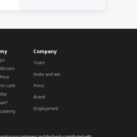
emy
Company
eps
Team
Bitcoins
Invite and win
Price
Press
to cash
 the
Brand
ain?
Employment
Academy
tecting our customers and the funds contributed with