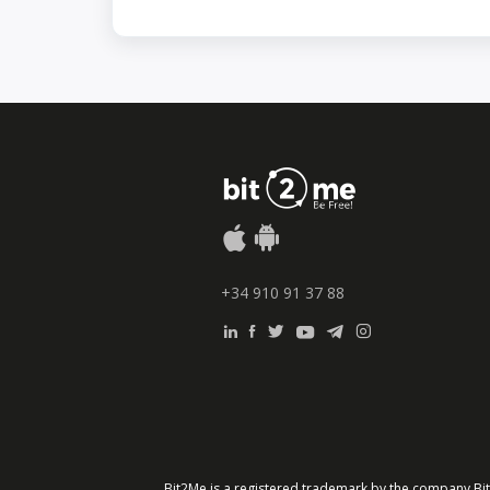
+34 910 91 37 88
Bit2Me is a registered trademark by the company Bit