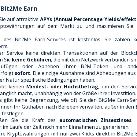
 Bit2Me Earn
Sie auf attraktive
APYs (Annual Percentage Yields/effekt
ryptowährungen auf dem Markt zu und maximieren Sie 
des Bit2Me Earn-Services ist kostenlos. Sie zahlen k
orm.
 Service keine direkten Transaktionen auf der Blockc
en Sie
keine Gebühren
, die mit dem Netzwerk verbunden sin
fügen oder Abheben Ihrer B2M-Token und ande
rfolgt
sofort
. Die einzige Ausnahme sind Abhebungen aus
hrer Natur spezifische Bedingungen haben.
ibt keinen
Mindest- oder Höchstbetrag
, um den Servic
gänglich macht, unabhängig von der Größe ihrer Investition.
 gibt keine Begrenzung, wie oft Sie den Bit2Me Earn-Ser
önnen Ihr Guthaben nach Belieben verwalten, außer in den
 festlegen.
en Sie die Kraft des
automatischen Zinseszinses
. 
 im Laufe der Zeit noch mehr Einnahmen zu generieren.
re Kryptowährungen mit nur zwei Klicks direkt in Bit2Me 