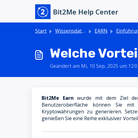
Zum hauptsächlichen Inhalt gehen
Bit2Me Help Center
Start
Wissensdatenbank
EARN
Einführung - E
Welche Vortei
Geändert am Mi, 10 Sep, 2025 um 1
Bit2Me Earn
wurde mit dem Ziel der E
Benutzeroberfläche können Sie mit
Kryptowährungen zu generieren. Setze
genießen Sie eine Reihe exklusiver Vortei