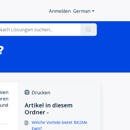
Anmelden
German
?
iven
Drucken
hren
Artikel in diesem
 und
Ordner -
Welche Vorteile bietet Bit2Me
Earn?