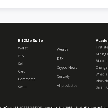
Bit2Me Suite
Acad
First st
Wallet
Wealth
Mining 
Buy
DEX
Bitcoin 
Sell
Crypto News
Change 
Card
What is
Custody
Commerce
Blockch
All productos
Swap
Go to 
coinforme S.L. (CIF B54835301), operating since 2015 in Spain (Europe) and pro