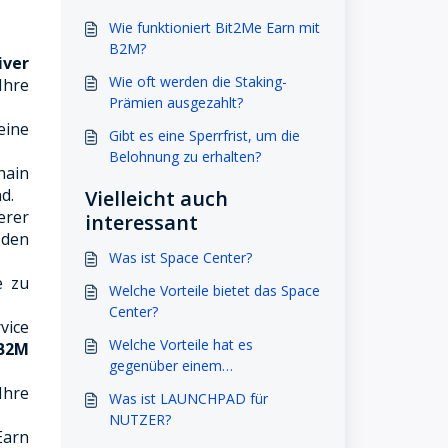
Wie funktioniert Bit2Me Earn mit
B2M?
iver
Wie oft werden die Staking-
Ihre
Prämien ausgezahlt?
eine
Gibt es eine Sperrfrist, um die
Belohnung zu erhalten?
hain
d.
Vielleicht auch
rer
interessant
 den
Was ist Space Center?
e zu
Welche Vorteile bietet das Space
Center?
vice
Welche Vorteile hat es
B2M
gegenüber einem
herkömmlichen Darlehen?
Ihre
Was ist LAUNCHPAD für
NUTZER?
Earn