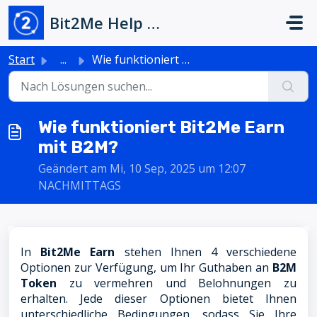
Zum hauptsächlichen Inhalt gehen
Bit2Me Help Center
Start
...
Wie funktioniert Bit2Me Earn mit B2M?
Wie funktioniert Bit2Me Earn
mit B2M?
Geändert am Mi, 10 Sep, 2025 um 12:07
NACHMITTAGS
In
Bit2Me Earn
stehen Ihnen 4 verschiedene
Optionen zur Verfügung, um Ihr Guthaben an
B2M
Token
zu vermehren und Belohnungen zu
erhalten. Jede dieser Optionen bietet Ihnen
unterschiedliche Bedingungen, sodass Sie Ihre