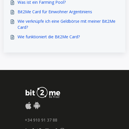
Was ist ein Farming Pool?
Bit2Me Card für Einwohner Argentiniens
Wie verknüpfe ich eine Geldbörse mit meiner Bit2Me
Card?
Wie funktioniert die Bit2Me Card?
+34 910 91 37 88