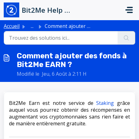
Passer au contenu principal
Bit2Me Help Center
Accueil
...
Comment ajouter des fonds à Bit2Me EARN ?
Comment ajouter des fonds à
Bit2Me EARN ?
Modifié le Jeu, 6 Août à 2:11 H
Bit2Me Earn est notre service de
Staking
grâce
auquel vous pourrez obtenir des récompenses en
augmentant vos cryptomonnaies sans rien faire et
de manière entièrement gratuite.