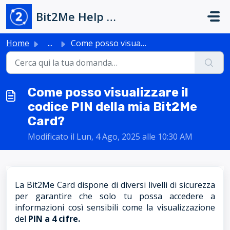
Salta al contenuto principale
Bit2Me Help Center
Home
...
Come posso visualizzare il codice PIN della mia Bit2Me Card?
Come posso visualizzare il
codice PIN della mia Bit2Me
Card?
Modificato il Lun, 4 Ago, 2025 alle 10:30 AM
La Bit2Me Card dispone di diversi livelli di sicurezza
per garantire che solo tu possa accedere a
informazioni così sensibili come la visualizzazione
del
PIN a 4 cifre.