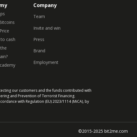
emy
Company
eps
Team
Bitcoins
Invite and win
Price
Press
to cash
 the
Brand
ain?
Employment
Academy
tecting our customers and the funds contributed with
ering and Prevention of Terrorist Financing.
ccordance with Regulation (EU) 2023/1114 (MiCA), by
©2015-2025 bit2me.com