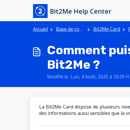
Passer au contenu principal
Bit2Me Help Center
Accueil
Base de connaissances
Bit2Me Card
Fo
Comment puis-
Bit2Me ?
Modifié le Lun, 4 Août, 2025 à 10:29 H
La Bit2Me Card dispose de plusieurs nive
des informations aussi sensibles que la v