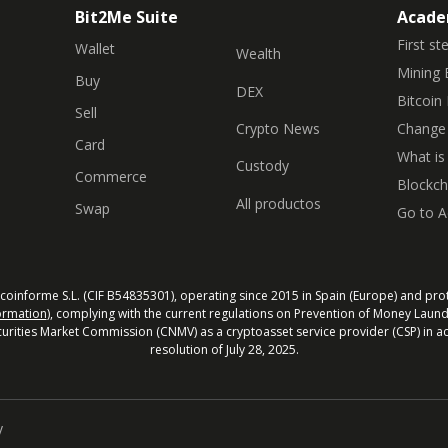
Bit2Me Suite
Acad
First st
Wallet
Wealth
Mining 
Buy
DEX
Bitcoin 
Sell
Crypto News
Change 
Card
What is
Custody
Commerce
Blockch
All productos
Swap
Go to 
coinforme S.L. (CIF B54835301), operating since 2015 in Spain (Europe) and pro
ormation
), complying with the current regulations on Prevention of Money Laund
urities Market Commission (CNMV) as a cryptoasset service provider (CSP) in a
resolution of July 28, 2025.
y